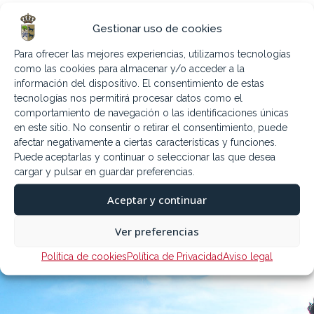
Cultura, Turismo y Educación.
D. Francisco Rámirez Gutiérrez, Delegación de
Gestionar uso de cookies
Agricultura, Medio Ambiente, Agenda 2030 y
Para ofrecer las mejores experiencias, utilizamos tecnologías
Caminos Municipales.
como las cookies para almacenar y/o acceder a la
Dña. Rut Ramos Villalba, Delegación de Deportes.
información del dispositivo. El consentimiento de estas
Juventud y Fondos PRTR.
tecnologías nos permitirá procesar datos como el
Concejales
comportamiento de navegación o las identificaciones únicas
D. Alfonso Manuel Corral Gil
en este sitio. No consentir o retirar el consentimiento, puede
Dña. Diana Palencia Bonilla
afectar negativamente a ciertas características y funciones.
Dña. María Gema Olivares Saldaña
Puede aceptarlas y continuar o seleccionar las que desea
Dña. Patricia Jimenez Vallejo
cargar y pulsar en guardar preferencias.
Secretario – Interventor – Tesorero
Aceptar y continuar
D. Miguel Ángel Flores Huete.
Ver preferencias
Política de cookies
Política de Privacidad
Aviso legal