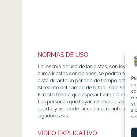
NORMAS DE USO
La reserva de uso de las pistas, conlleva el
cumplir estas condiciones, se podrán tomar 
Pa
pista durante un periodo de tiempo determi
co
Al recinto del campo de fútbol, sólo se pod
co
El resto tendrá que esperar fuera del recinto
el
Las personas que hayan reservado las pistas,
si
puerta, y así, poder acceder al recinto, una
a c
jugadores/as.
se
VÍDEO EXPLICATIVO