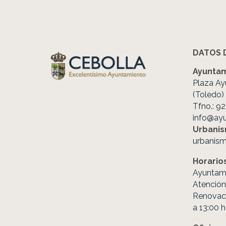
DATOS 
Ayuntam
Plaza Ay
(Toledo)
Tfno.: 9
info@ay
Urbani
urbanis
Horario
Ayuntami
Atención 
Renovac
a 13:00 h