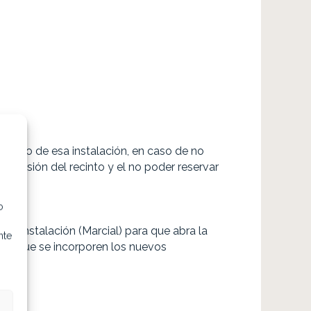
a cargo de esa instalación, en caso de no
xpulsión del recinto y el no poder reservar
o
 la instalación (Marcial) para que abra la
nte
 para que se incorporen los nuevos