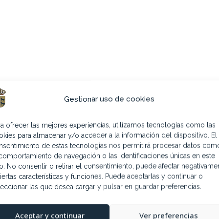
Gestionar uso de cookies
 cuidado de las instalaciones y el trato adecuado al personal 
las medidas disciplinarias oportunas, que pueden suponer la e
ra ofrecer las mejores experiencias, utilizamos tecnologías como las
nado.
okies para almacenar y/o acceder a la información del dispositivo. El
rá acceder 4 por cada pista.
nsentimiento de estas tecnologías nos permitirá procesar datos com
 hasta su hora de reserva.
 comportamiento de navegación o las identificaciones únicas en este
 a la entrada del recinto tendrán que avisar al responsable de
tio. No consentir o retirar el consentimiento, puede afectar negativame
 vez cumplido el tiempo de reserva, abrirá la puerta de salida
iertas características y funciones. Puede aceptarlas y continuar o
leccionar las que desea cargar y pulsar en guardar preferencias.
Aceptar y continuar
Ver preferencias