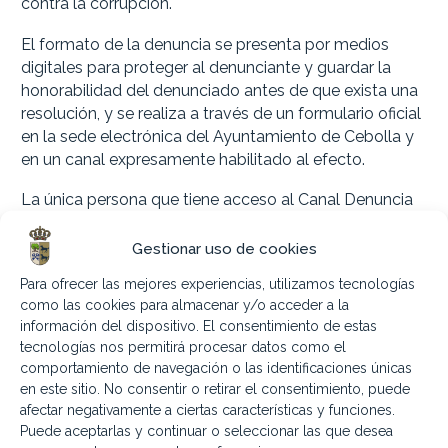
contra la corrupción.
El formato de la denuncia se presenta por medios
digitales para proteger al denunciante y guardar la
honorabilidad del denunciado antes de que exista una
resolución, y se realiza a través de un formulario oficial
en la sede electrónica del Ayuntamiento de Cebolla y
en un canal expresamente habilitado al efecto.
La única persona que tiene acceso al Canal Denuncia
es el Gestor del Canal, que a su vez es un miembro de
la Comisión Antifraude.
Gestionar uso de cookies
Para ofrecer las mejores experiencias, utilizamos tecnologías
El Servicio Nacional de Coordinación Antifraude
como las cookies para almacenar y/o acceder a la
integrado en la Intervención General de la
información del dispositivo. El consentimiento de estas
Administración del Estado (IGAE) ha puesto a
tecnologías nos permitirá procesar datos como el
disposición a través de su página web el Canal de
comportamiento de navegación o las identificaciones únicas
Denuncias del Mecanismo para la Recuperación y la
en este sitio. No consentir o retirar el consentimiento, puede
Resiliencia.
afectar negativamente a ciertas características y funciones.
Puede aceptarlas y continuar o seleccionar las que desea
La Comisión Antifraude del Ayuntamiento de Cebolla