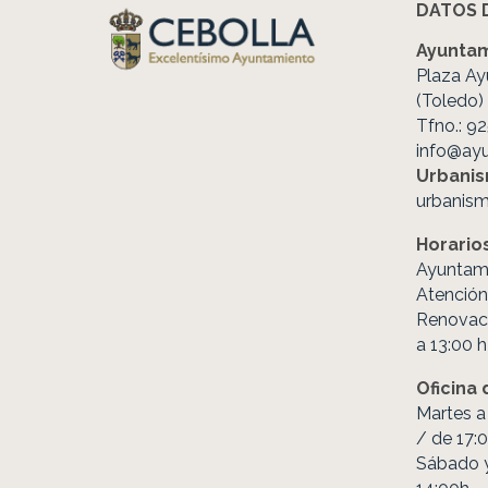
DATOS 
Ayuntam
Plaza Ay
(Toledo)
Tfno.: 9
info@ay
Urbani
urbanis
Horario
Ayuntami
Atención 
Renovac
a 13:00 h
Oficina
Martes a 
/ de 17:0
Sábado y