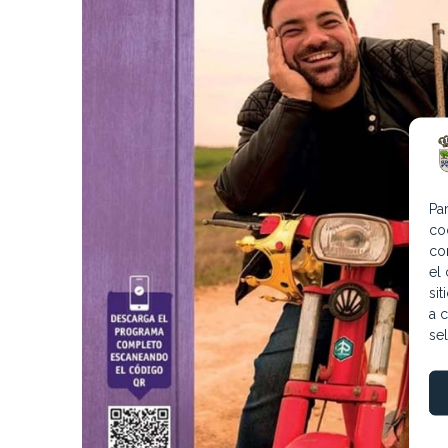
Pa
co
co
el
si
a c
se