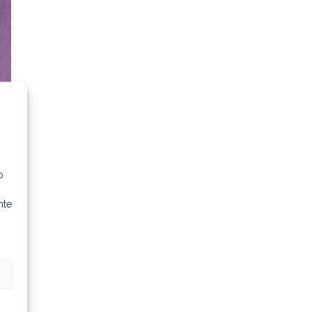
o
nte