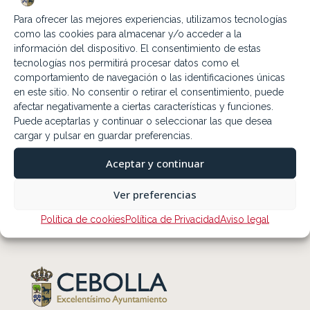
Para ofrecer las mejores experiencias, utilizamos tecnologías
como las cookies para almacenar y/o acceder a la
9,16,23 y 30 Julio Piscina nocturna
información del dispositivo. El consentimiento de estas
tecnologías nos permitirá procesar datos como el
3.07.2026
comportamiento de navegación o las identificaciones únicas
en este sitio. No consentir o retirar el consentimiento, puede
afectar negativamente a ciertas características y funciones.
Sábado 18 de julio «Campechano: Humor
Emérito»
Puede aceptarlas y continuar o seleccionar las que desea
cargar y pulsar en guardar preferencias.
3.07.2026
Aceptar y continuar
Ver preferencias
Política de cookies
Política de Privacidad
Aviso legal