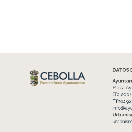
DATOS 
Ayuntam
Plaza Ay
(Toledo)
Tfno.: 9
info@ay
Urbani
urbanis