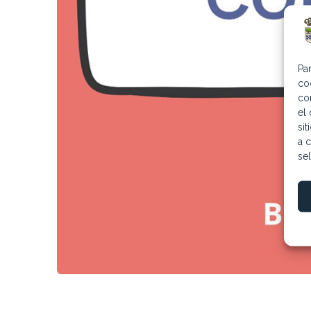
Pa
co
co
el
si
a c
se