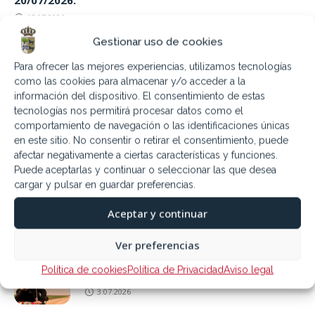
20/07/2026.
15.07.2026
Gestionar uso de cookies
Jueves 16 de julio. Fiesta Virgen del
Carmen
Para ofrecer las mejores experiencias, utilizamos tecnologías
6.07.2026
como las cookies para almacenar y/o acceder a la
información del dispositivo. El consentimiento de estas
tecnologías nos permitirá procesar datos como el
Sábado 11 de julio. Encuentro Bandas
comportamiento de navegación o las identificaciones únicas
2026
en este sitio. No consentir o retirar el consentimiento, puede
4.07.2026
afectar negativamente a ciertas características y funciones.
Puede aceptarlas y continuar o seleccionar las que desea
cargar y pulsar en guardar preferencias.
9,16,23 y 30 Julio Piscina nocturna
Aceptar y continuar
3.07.2026
Ver preferencias
Sábado 18 de julio «Campechano: Humor
Política de cookies
Política de Privacidad
Aviso legal
Emérito»
3.07.2026