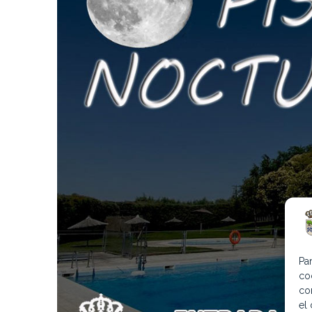
Pa
co
co
el