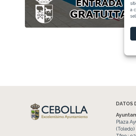
si
a c
se
DATOS 
Ayuntam
Plaza Ay
(Toledo)
Tfno.: 9