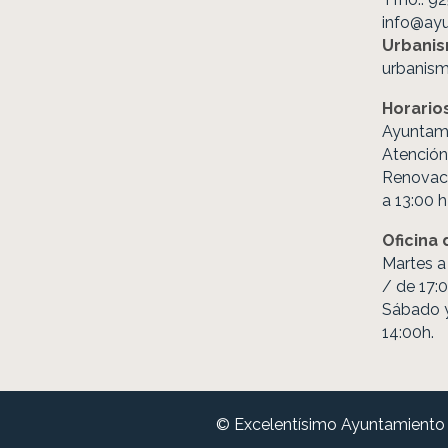
info@ay
Urbani
urbanis
Horario
Ayuntami
Atención 
Renovac
a 13:00 h
Oficina
Martes a 
/ de 17:0
Sábado y
14:00h.
© Excelentísimo Ayuntamiento