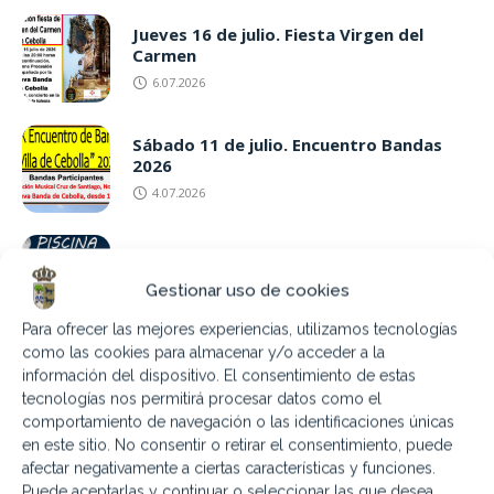
Jueves 16 de julio. Fiesta Virgen del
Carmen
6.07.2026
Sábado 11 de julio. Encuentro Bandas
2026
4.07.2026
9,16,23 y 30 Julio Piscina nocturna
Gestionar uso de cookies
3.07.2026
Para ofrecer las mejores experiencias, utilizamos tecnologías
como las cookies para almacenar y/o acceder a la
Sábado 18 de julio «Campechano: Humor
información del dispositivo. El consentimiento de estas
Emérito»
tecnologías nos permitirá procesar datos como el
3.07.2026
comportamiento de navegación o las identificaciones únicas
en este sitio. No consentir o retirar el consentimiento, puede
afectar negativamente a ciertas características y funciones.
Puede aceptarlas y continuar o seleccionar las que desea