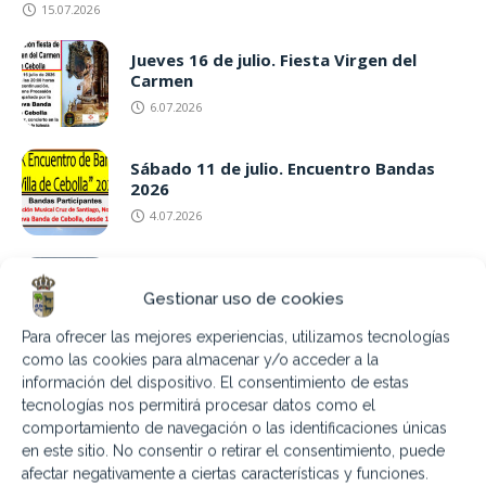
15.07.2026
Jueves 16 de julio. Fiesta Virgen del
Carmen
6.07.2026
Sábado 11 de julio. Encuentro Bandas
2026
4.07.2026
9,16,23 y 30 Julio Piscina nocturna
Gestionar uso de cookies
3.07.2026
Para ofrecer las mejores experiencias, utilizamos tecnologías
como las cookies para almacenar y/o acceder a la
información del dispositivo. El consentimiento de estas
Sábado 18 de julio «Campechano: Humor
Emérito»
tecnologías nos permitirá procesar datos como el
comportamiento de navegación o las identificaciones únicas
3.07.2026
en este sitio. No consentir o retirar el consentimiento, puede
afectar negativamente a ciertas características y funciones.