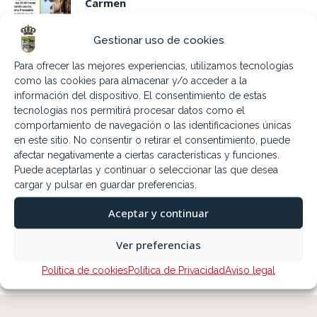
Carmen
6.07.2026
Gestionar uso de cookies
Sábado 11 de julio. Encuentro Bandas
Para ofrecer las mejores experiencias, utilizamos tecnologías
2026
como las cookies para almacenar y/o acceder a la
4.07.2026
información del dispositivo. El consentimiento de estas
tecnologías nos permitirá procesar datos como el
comportamiento de navegación o las identificaciones únicas
9,16,23 y 30 Julio Piscina nocturna
en este sitio. No consentir o retirar el consentimiento, puede
afectar negativamente a ciertas características y funciones.
3.07.2026
Puede aceptarlas y continuar o seleccionar las que desea
cargar y pulsar en guardar preferencias.
Sábado 18 de julio «Campechano: Humor
Aceptar y continuar
Emérito»
3.07.2026
Ver preferencias
Política de cookies
Política de Privacidad
Aviso legal