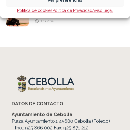
Sábado 18 de julio «Campechano: Humor
Política de cookies
Política de Privacidad
Aviso legal
Emérito»
3.07.2026
DATOS DE CONTACTO
Ayuntamiento de Cebolla
Plaza Ayuntamiento,1 45680 Cebolla (Toledo)
Tfno.: 925 866 002 Fax: 925 871 212