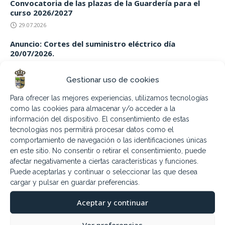
Convocatoria de las plazas de la Guardería para el
curso 2026/2027
29.07.2026
Anuncio: Cortes del suministro eléctrico día
20/07/2026.
15.07.2026
Gestionar uso de cookies
Jueves 16 de julio. Fiesta Virgen del
Para ofrecer las mejores experiencias, utilizamos tecnologías
Carmen
como las cookies para almacenar y/o acceder a la
6.07.2026
información del dispositivo. El consentimiento de estas
tecnologías nos permitirá procesar datos como el
Sábado 11 de julio. Encuentro Bandas
comportamiento de navegación o las identificaciones únicas
2026
en este sitio. No consentir o retirar el consentimiento, puede
afectar negativamente a ciertas características y funciones.
4.07.2026
Puede aceptarlas y continuar o seleccionar las que desea
cargar y pulsar en guardar preferencias.
9,16,23 y 30 Julio Piscina nocturna
Aceptar y continuar
3.07.2026
Ver preferencias