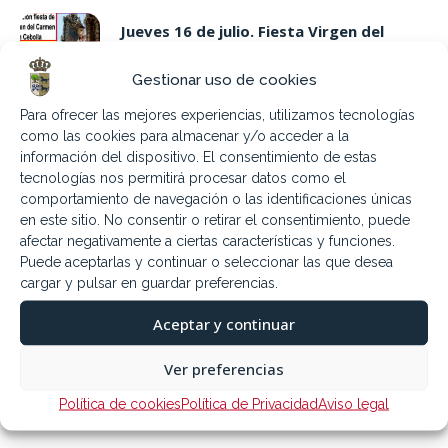
Jueves 16 de julio. Fiesta Virgen del
Carmen
6.07.2026
Gestionar uso de cookies
Para ofrecer las mejores experiencias, utilizamos tecnologías
Sábado 11 de julio. Encuentro Bandas
como las cookies para almacenar y/o acceder a la
2026
información del dispositivo. El consentimiento de estas
4.07.2026
tecnologías nos permitirá procesar datos como el
comportamiento de navegación o las identificaciones únicas
en este sitio. No consentir o retirar el consentimiento, puede
9,16,23 y 30 Julio Piscina nocturna
afectar negativamente a ciertas características y funciones.
Puede aceptarlas y continuar o seleccionar las que desea
3.07.2026
cargar y pulsar en guardar preferencias.
Aceptar y continuar
Sábado 18 de julio «Campechano: Humor
Emérito»
Ver preferencias
3.07.2026
Política de cookies
Política de Privacidad
Aviso legal