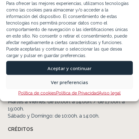
DATOS DE CONTACTO
Para ofrecer las mejores experiencias, utilizamos tecnologías
como las cookies para almacenar y/o acceder a la
Ayuntamiento de Cebolla
información del dispositivo. El consentimiento de estas
Plaza Ayuntamiento,1 45680 Cebolla (Toledo)
tecnologías nos permitirá procesar datos como el
Tfno.: 925 866 002 Fax: 925 871 212
comportamiento de navegación o las identificaciones únicas
info@ayuntamientodecebolla.com
en este sitio. No consentir o retirar el consentimiento, puede
Urbanismo
afectar negativamente a ciertas características y funciones.
urbanismo@ayuntamientodecebolla.com
Puede aceptarlas y continuar o seleccionar las que desea
cargar y pulsar en guardar preferencias.
Horarios
Ayuntamiento: 08:00 a 15:00 h
Aceptar y continuar
Atención al Público: 9:00 a 14:00 h
Ver preferencias
Renovación Demanda Empleo: 09:00 a 13:00 h
Política de cookies
Política de Privacidad
Aviso legal
Oficina de Turismo de Cebolla
Martes a Viernes: de 10:00h. a 14:00h. / de 17:00h. a
19:00h.
Sábado y Domingo: de 10:00h. a 14:00h.
CRÉDITOS