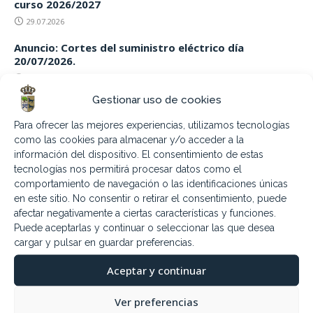
curso 2026/2027
29.07.2026
Anuncio: Cortes del suministro eléctrico día
20/07/2026.
15.07.2026
Gestionar uso de cookies
Jueves 16 de julio. Fiesta Virgen del
Carmen
Para ofrecer las mejores experiencias, utilizamos tecnologías
como las cookies para almacenar y/o acceder a la
6.07.2026
información del dispositivo. El consentimiento de estas
tecnologías nos permitirá procesar datos como el
Sábado 11 de julio. Encuentro Bandas
comportamiento de navegación o las identificaciones únicas
2026
en este sitio. No consentir o retirar el consentimiento, puede
4.07.2026
afectar negativamente a ciertas características y funciones.
Puede aceptarlas y continuar o seleccionar las que desea
cargar y pulsar en guardar preferencias.
9,16,23 y 30 Julio Piscina nocturna
Aceptar y continuar
3.07.2026
Ver preferencias